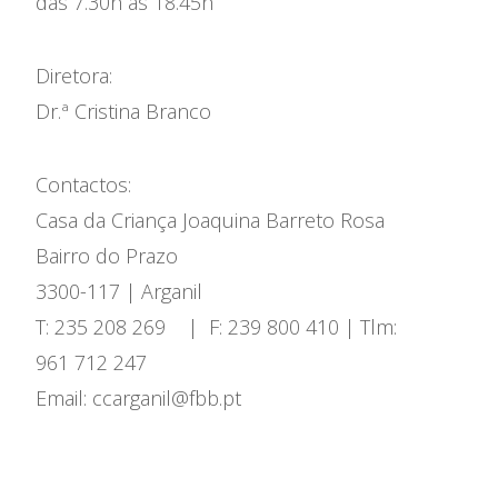
das 7.30h às 18.45h
Diretora:
Dr.ª Cristina Branco
Contactos:
Casa da Criança Joaquina Barreto Rosa
Bairro do Prazo
3300-117 | Arganil
T: 235 208 269
|
F: 239 800 410 | Tlm:
961 712 247
Email: ccarganil@fbb.pt