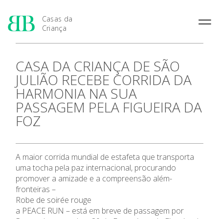
Casas da
Criança
História das Casas da
Rainha Santa Isabel
Condições Prévias de
CASA DA CRIANÇA DE SÃO
Criança
Admissão
Joaquina Barreto Rosa
JULIÃO RECEBE CORRIDA DA
Pensamento Pedagógico de
Período de Inscrição
Maria do Resgate Salazar
Bissaya Barreto
HARMONIA NA SUA
Candidatura
Maria Rita Patrocínio Costa
Natureza e fins pedagógicos
PASSAGEM PELA FIGUEIRA DA
Apresentação
Renovação da Matrícula
das Casas da Criança
S. Julião
FOZ
Princípios Educativos Gerais
Maria Leonor Anjos Diniz
As 7 Casas da Criança
Maria Granado
Admissão
A maior corrida mundial de estafeta que transporta
uma tocha pela paz internacional, procurando
promover a amizade e a compreensão além-
Contactos
fronteiras –
Robe de soirée rouge
Notícias
a PEACE RUN – está em breve de passagem por