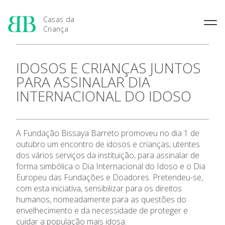
Casas da
Criança
História das Casas da
Rainha Santa Isabel
Condições Prévias de
IDOSOS E CRIANÇAS JUNTOS
Criança
Admissão
Joaquina Barreto Rosa
PARA ASSINALAR DIA
Pensamento Pedagógico de
Período de Inscrição
Maria do Resgate Salazar
Bissaya Barreto
INTERNACIONAL DO IDOSO
Apresentação
Candidatura
Maria Rita Patrocínio Costa
Natureza e fins pedagógicos
Renovação da Matrícula
das Casas da Criança
S. Julião
As 7 Casas da Criança
Princípios Educativos Gerais
Maria Leonor Anjos Diniz
A Fundação Bissaya Barreto promoveu no dia 1 de
outubro um encontro de idosos e crianças, utentes
Maria Granado
Admissão
dos vários serviços da instituição, para assinalar de
forma simbólica o Dia Internacional do Idoso e o Dia
Contactos
Europeu das Fundações e Doadores. Pretendeu-se,
com esta iniciativa, sensibilizar para os direitos
Notícias
humanos, nomeadamente para as questões do
envelhecimento e da necessidade de proteger e
cuidar a população mais idosa.