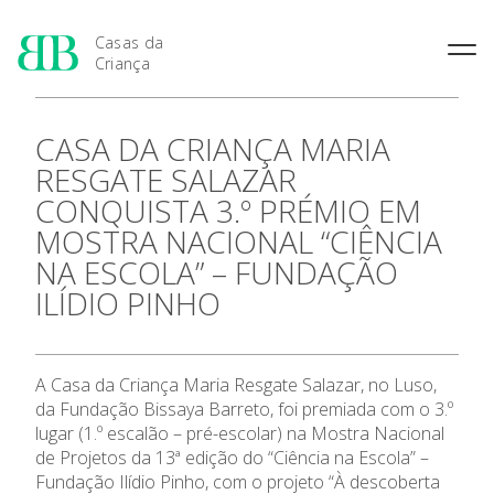
Casas da
Criança
História das Casas da
Rainha Santa Isabel
Condições Prévias de
CASA DA CRIANÇA MARIA
Criança
Admissão
Joaquina Barreto Rosa
RESGATE SALAZAR
Pensamento Pedagógico de
Período de Inscrição
Maria do Resgate Salazar
Bissaya Barreto
CONQUISTA 3.º PRÉMIO EM
Candidatura
Maria Rita Patrocínio Costa
Natureza e fins pedagógicos
MOSTRA NACIONAL “CIÊNCIA
Renovação da Matrícula
das Casas da Criança
Apresentação
S. Julião
NA ESCOLA” – FUNDAÇÃO
Princípios Educativos Gerais
Maria Leonor Anjos Diniz
ILÍDIO PINHO
As 7 Casas da Criança
Maria Granado
Admissão
A Casa da Criança Maria Resgate Salazar, no Luso,
da Fundação Bissaya Barreto, foi premiada com o 3.º
Contactos
lugar (1.º escalão – pré-escolar) na Mostra Nacional
de Projetos da 13ª edição do “Ciência na Escola” –
Fundação Ilídio Pinho, com o projeto “À descoberta
Notícias