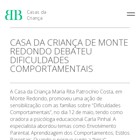
Casas da
Criança
História das Casas da
Rainha Santa Isabel
Condições Prévias de
CASA DA CRIANÇA DE MONTE
Criança
Admissão
Joaquina Barreto Rosa
REDONDO DEBATEU
Pensamento Pedagógico de
Período de Inscrição
Maria do Resgate Salazar
Bissaya Barreto
DIFICULDADES
Apresentação
Candidatura
Maria Rita Patrocínio Costa
Natureza e fins pedagógicos
COMPORTAMENTAIS
Renovação da Matrícula
das Casas da Criança
S. Julião
As 7 Casas da Criança
Princípios Educativos Gerais
Maria Leonor Anjos Diniz
Maria Granado
A Casa da Criança Maria Rita Patrocínio Costa, em
Admissão
Monte Redondo, promoveu uma ação de
sensibilização com as famílias sobre “Dificuldades
Contactos
Comportamentais”, no dia 12 de maio, tendo como
oradora a psicóloga educacional Carla Pinhal. A
Notícias
especialista abordou temas como Envolvimento
Parental; Aprendizagem dos Comportamentos; Estilos
Parentais; Quando e porque surge a “birra”;