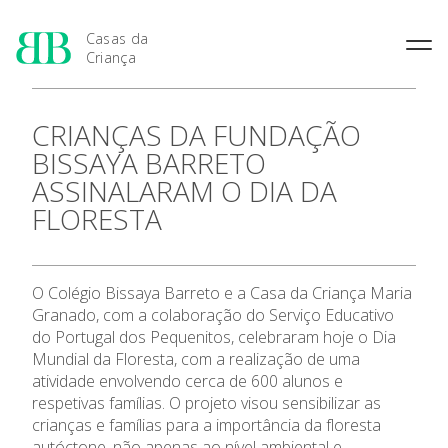
Casas da
Criança
História das Casas da
Rainha Santa Isabel
Condições Prévias de
CRIANÇAS DA FUNDAÇÃO
Criança
Admissão
Joaquina Barreto Rosa
BISSAYA BARRETO
Pensamento Pedagógico de
Período de Inscrição
Maria do Resgate Salazar
Bissaya Barreto
ASSINALARAM O DIA DA
Candidatura
Apresentação
Maria Rita Patrocínio Costa
Natureza e fins pedagógicos
FLORESTA
Renovação da Matrícula
das Casas da Criança
S. Julião
As 7 Casas da Criança
Princípios Educativos Gerais
Maria Leonor Anjos Diniz
Maria Granado
O Colégio Bissaya Barreto e a Casa da Criança Maria
Admissão
Granado, com a colaboração do Serviço Educativo
do Portugal dos Pequenitos, celebraram hoje o Dia
Contactos
Mundial da Floresta, com a realização de uma
atividade envolvendo cerca de 600 alunos e
respetivas famílias. O projeto visou sensibilizar as
Notícias
crianças e famílias para a importância da floresta
autóctone, não apenas ao nível ambiental e