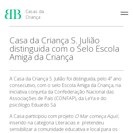
Casas da
Criança
História das Casas da
Rainha Santa Isabel
Condições Prévias de
Casa da Criança S. Julião
Criança
Admissão
Joaquina Barreto Rosa
distinguida com o Selo Escola
Pensamento Pedagógico de
Período de Inscrição
Maria do Resgate Salazar
Bissaya Barreto
Amiga da Criança
Candidatura
Maria Rita Patrocínio Costa
Apresentação
Natureza e fins pedagógicos
Renovação da Matrícula
das Casas da Criança
S. Julião
Princípios Educativos Gerais
Maria Leonor Anjos Diniz
As 7 Casas da Criança
A Casa da Criança S. Julião foi distinguida, pelo 4º ano
consecutivo, com o selo Escola Amiga da Criança, na
Maria Granado
iniciativa conjunta da Confederação Nacional das
Admissão
Associações de Pais (CONFAP), da LeYa e do
psicólogo Eduardo Sá.
Contactos
A Casa participou com projeto
O Mar começa Aqui!
,
inserido na categoria Literacias e pretendeu
Notícias
sensibilizar a comunidade educativa e local para os