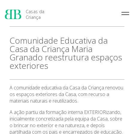
Casas da
Criança
História das Casas da
Rainha Santa Isabel
Condições Prévias de
Comunidade Educativa da
Criança
Admissão
Joaquina Barreto Rosa
Casa da Criança Maria
Pensamento Pedagógico de
Período de Inscrição
Maria do Resgate Salazar
Bissaya Barreto
Granado reestrutura espaços
Candidatura
Maria Rita Patrocínio Costa
Natureza e fins pedagógicos
exteriores
Renovação da Matrícula
das Casas da Criança
S. Julião
Princípios Educativos Gerais
Maria Leonor Anjos Diniz
Apresentação
Maria Granado
A comunidade educativa da Casa da Criança renovou
os espaços exteriores da Casa, com recurso a
As 7 Casas da Criança
materiais naturais e reutilizados.
Admissão
A ação partiu da formação interna EXTERIORizando,
inicialmente concretizada pela equipa da Casa, sobre
o brincar no exterior e na natureza, e depois
Contactos
partilhada com os pais e encarregados de educação.