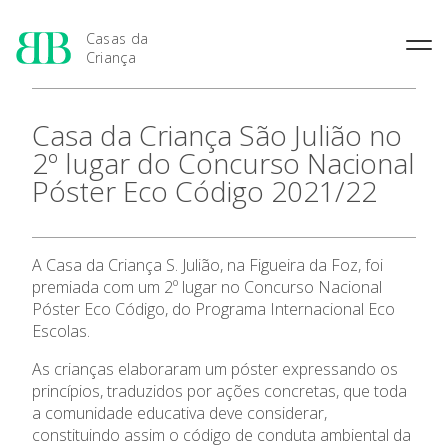
Casas da
Criança
História das Casas da
Rainha Santa Isabel
Condições Prévias de
Casa da Criança São Julião no
Criança
Admissão
Joaquina Barreto Rosa
2º lugar do Concurso Nacional
Pensamento Pedagógico de
Período de Inscrição
Maria do Resgate Salazar
Bissaya Barreto
Póster Eco Código 2021/22
Candidatura
Maria Rita Patrocínio Costa
Natureza e fins pedagógicos
Renovação da Matrícula
das Casas da Criança
S. Julião
Princípios Educativos Gerais
Maria Leonor Anjos Diniz
A Casa da Criança S. Julião, na Figueira da Foz, foi
Apresentação
premiada com um 2º lugar no Concurso Nacional
Maria Granado
Póster Eco Código, do Programa Internacional Eco
As 7 Casas da Criança
Escolas.
As crianças elaboraram um póster expressando os
Admissão
princípios, traduzidos por ações concretas, que toda
a comunidade educativa deve considerar,
Contactos
constituindo assim o código de conduta ambiental da