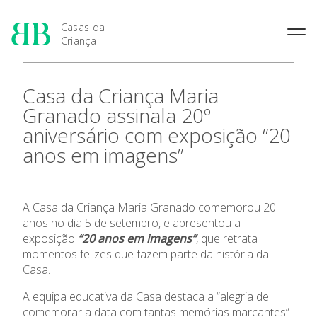
Casas da
Criança
História das Casas da
Rainha Santa Isabel
Condições Prévias de
Casa da Criança Maria
Criança
Admissão
Joaquina Barreto Rosa
Granado assinala 20º
Pensamento Pedagógico de
Período de Inscrição
Maria do Resgate Salazar
Bissaya Barreto
aniversário com exposição “20
Candidatura
Apresentação
Maria Rita Patrocínio Costa
Natureza e fins pedagógicos
anos em imagens”
Renovação da Matrícula
das Casas da Criança
S. Julião
As 7 Casas da Criança
Princípios Educativos Gerais
Maria Leonor Anjos Diniz
Maria Granado
A Casa da Criança Maria Granado comemorou 20
Admissão
anos no dia 5 de setembro, e apresentou a
exposição
“20 anos em imagens”
, que retrata
Contactos
momentos felizes que fazem parte da história da
Casa.
Notícias
A equipa educativa da Casa destaca a “alegria de
comemorar a data com tantas memórias marcantes”