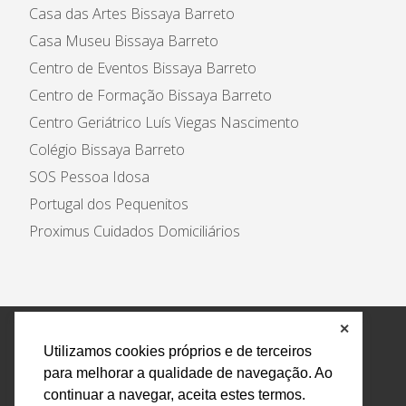
Casa das Artes Bissaya Barreto
Casa Museu Bissaya Barreto
Centro de Eventos Bissaya Barreto
Centro de Formação Bissaya Barreto
Centro Geriátrico Luís Viegas Nascimento
Colégio Bissaya Barreto
SOS Pessoa Idosa
Portugal dos Pequenitos
Proximus Cuidados Domiciliários
✕
Política de Privacidade e Tratamento de Dados
Utilizamos cookies próprios e de terceiros
Encarregado de Proteção de Dados
Livro Eletrónico
para melhorar a qualidade de navegação. Ao
de Reclamações
Canal de Denúncias
continuar a navegar, aceita estes termos.
Todos os direitos reservados Design by AM. Developed by