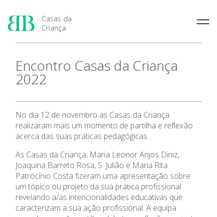
Casas da
Criança
História das Casas da
Rainha Santa Isabel
Condições Prévias de
Encontro Casas da Criança
Criança
Admissão
Joaquina Barreto Rosa
2022
Pensamento Pedagógico de
Período de Inscrição
Maria do Resgate Salazar
Bissaya Barreto
Candidatura
Maria Rita Patrocínio Costa
Apresentação
Natureza e fins pedagógicos
Renovação da Matrícula
das Casas da Criança
S. Julião
No dia 12 de novembro as Casas da Criança
As 7 Casas da Criança
Princípios Educativos Gerais
Maria Leonor Anjos Diniz
realizaram mais um momento de partilha e reflexão
acerca das suas práticas pedagógicas.
Maria Granado
Admissão
As Casas da Criança, Maria Leonor Anjos Diniz,
Joaquina Barreto Rosa, S. Julião e Maria Rita
Contactos
Patrocínio Costa fizeram uma apresentação sobre
um tópico ou projeto da sua prática profissional
revelando a/as intencionalidades educativas que
Notícias
caracterizam a sua ação profissional. A equipa