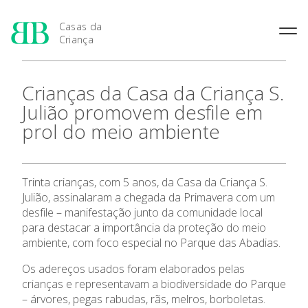
Casas da
Criança
História das Casas da
Rainha Santa Isabel
Condições Prévias de
Crianças da Casa da Criança S.
Criança
Admissão
Joaquina Barreto Rosa
Julião promovem desfile em
Pensamento Pedagógico de
Período de Inscrição
Maria do Resgate Salazar
Bissaya Barreto
prol do meio ambiente
Candidatura
Maria Rita Patrocínio Costa
Natureza e fins pedagógicos
Renovação da Matrícula
Apresentação
das Casas da Criança
S. Julião
Princípios Educativos Gerais
Maria Leonor Anjos Diniz
Trinta crianças, com 5 anos, da Casa da Criança S.
As 7 Casas da Criança
Julião, assinalaram a chegada da Primavera com um
Maria Granado
desfile – manifestação junto da comunidade local
Admissão
para destacar a importância da proteção do meio
ambiente, com foco especial no Parque das Abadias.
Contactos
Os adereços usados foram elaborados pelas
crianças e representavam a biodiversidade do Parque
Notícias
– árvores, pegas rabudas, rãs, melros, borboletas.