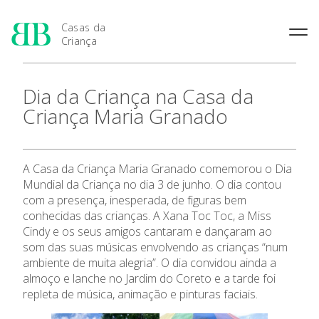
Casas da
Criança
História das Casas da
Rainha Santa Isabel
Condições Prévias de
Dia da Criança na Casa da
Criança
Admissão
Joaquina Barreto Rosa
Criança Maria Granado
Pensamento Pedagógico de
Período de Inscrição
Maria do Resgate Salazar
Bissaya Barreto
Candidatura
Maria Rita Patrocínio Costa
Apresentação
Natureza e fins pedagógicos
Renovação da Matrícula
das Casas da Criança
S. Julião
A Casa da Criança Maria Granado comemorou o Dia
Princípios Educativos Gerais
As 7 Casas da Criança
Maria Leonor Anjos Diniz
Mundial da Criança no dia 3 de junho. O dia contou
com a presença, inesperada, de figuras bem
Maria Granado
conhecidas das crianças. A Xana Toc Toc, a Miss
Admissão
Cindy e os seus amigos cantaram e dançaram ao
som das suas músicas envolvendo as crianças “num
Contactos
ambiente de muita alegria”. O dia convidou ainda a
almoço e lanche no Jardim do Coreto e a tarde foi
repleta de música, animação e pinturas faciais.
Notícias