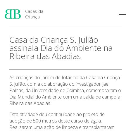
Casas da
Criança
História das Casas da
Rainha Santa Isabel
Condições Prévias de
Casa da Criança S. Julião
Criança
Admissão
Joaquina Barreto Rosa
assinala Dia do Ambiente na
Pensamento Pedagógico de
Período de Inscrição
Maria do Resgate Salazar
Bissaya Barreto
Ribeira das Abadias
Candidatura
Apresentação
Maria Rita Patrocínio Costa
Natureza e fins pedagógicos
Renovação da Matrícula
das Casas da Criança
S. Julião
As 7 Casas da Criança
Princípios Educativos Gerais
Maria Leonor Anjos Diniz
As crianças do Jardim de Infância da Casa da Criança
S. Julião, com a colaboração do investigador Jael
Maria Granado
Admissão
Palhas, da Universidade de Coimbra, comemoraram o
Dia Mundial do Ambiente com uma saída de campo à
Contactos
Ribeira das Abadias.
Esta atividade deu continuidade ao projeto de
Notícias
adoção de 500 metros deste curso de água.
Realizaram uma ação de limpeza e transplantaram