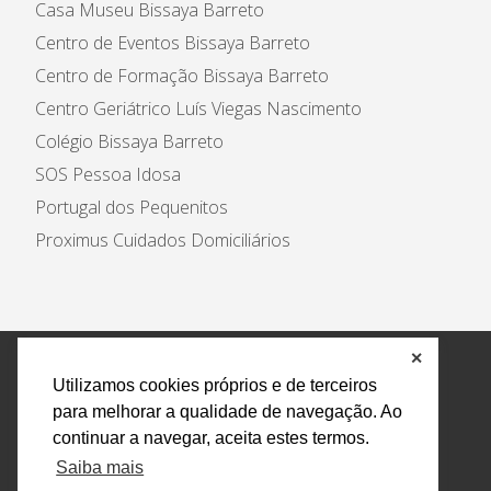
Casa Museu Bissaya Barreto
Centro de Eventos Bissaya Barreto
Centro de Formação Bissaya Barreto
Centro Geriátrico Luís Viegas Nascimento
Colégio Bissaya Barreto
SOS Pessoa Idosa
Portugal dos Pequenitos
Proximus Cuidados Domiciliários
✕
Política de Privacidade e Tratamento de Dados
Utilizamos cookies próprios e de terceiros
Encarregado de Proteção de Dados
Livro Eletrónico
para melhorar a qualidade de navegação. Ao
de Reclamações
Canal de Denúncias
continuar a navegar, aceita estes termos.
Todos os direitos reservados Design by AM. Developed by
Saiba mais
Crossing