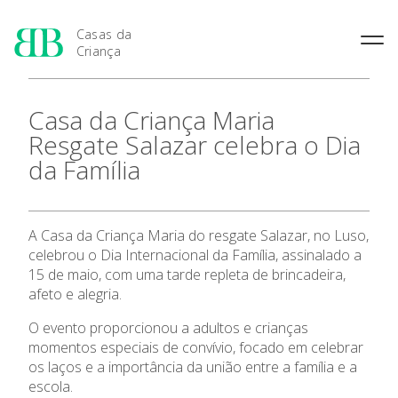
Casas da
Criança
História das Casas da
Rainha Santa Isabel
Condições Prévias de
Casa da Criança Maria
Criança
Admissão
Joaquina Barreto Rosa
Resgate Salazar celebra o Dia
Pensamento Pedagógico de
Período de Inscrição
Maria do Resgate Salazar
Bissaya Barreto
da Família
Candidatura
Maria Rita Patrocínio Costa
Natureza e fins pedagógicos
Renovação da Matrícula
das Casas da Criança
S. Julião
Princípios Educativos Gerais
Maria Leonor Anjos Diniz
A Casa da Criança Maria do resgate Salazar, no Luso,
celebrou o Dia Internacional da Família, assinalado a
Maria Granado
Apresentação
15 de maio, com uma tarde repleta de brincadeira,
afeto e alegria.
As 7 Casas da Criança
O evento proporcionou a adultos e crianças
momentos especiais de convívio, focado em celebrar
Admissão
os laços e a importância da união entre a família e a
escola.