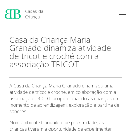
Casas da
Criança
História das Casas da
Rainha Santa Isabel
Condições Prévias de
Casa da Criança Maria
Criança
Admissão
Joaquina Barreto Rosa
Granado dinamiza atividade
Pensamento Pedagógico de
Período de Inscrição
Maria do Resgate Salazar
Bissaya Barreto
de tricot e croché com a
Candidatura
Maria Rita Patrocínio Costa
Natureza e fins pedagógicos
associação TRICOT
Renovação da Matrícula
das Casas da Criança
S. Julião
Princípios Educativos Gerais
Maria Leonor Anjos Diniz
Maria Granado
A Casa da Criança Maria Granado dinamizou uma
atividade de tricot e croché, em colaboração com a
Apresentação
associação TRICOT, proporcionando às crianças um
momento de aprendizagem, exploração e partilha de
saberes.
As 7 Casas da Criança
Num ambiente tranquilo e de proximidade, as
Admissão
crianças tiveram a oportunidade de experimentar