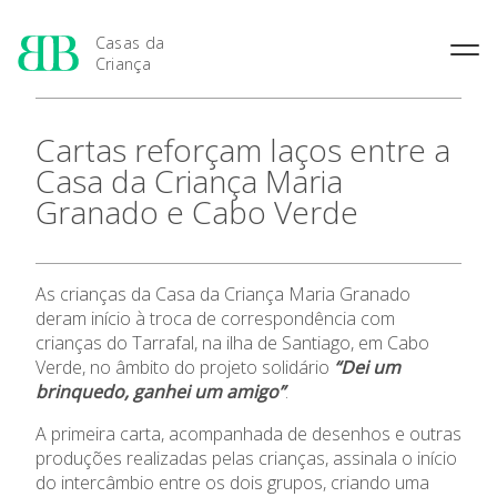
Casas da
Criança
História das Casas da
Rainha Santa Isabel
Condições Prévias de
Cartas reforçam laços entre a
Criança
Admissão
Joaquina Barreto Rosa
Casa da Criança Maria
Pensamento Pedagógico de
Período de Inscrição
Maria do Resgate Salazar
Bissaya Barreto
Granado e Cabo Verde
Candidatura
Maria Rita Patrocínio Costa
Natureza e fins pedagógicos
Renovação da Matrícula
das Casas da Criança
S. Julião
Princípios Educativos Gerais
Maria Leonor Anjos Diniz
As crianças da Casa da Criança Maria Granado
Apresentação
deram início à troca de correspondência com
Maria Granado
crianças do Tarrafal, na ilha de Santiago, em Cabo
As 7 Casas da Criança
Verde, no âmbito do projeto solidário
“Dei um
brinquedo, ganhei um amigo”
.
Admissão
A primeira carta, acompanhada de desenhos e outras
produções realizadas pelas crianças, assinala o início
Contactos
do intercâmbio entre os dois grupos, criando uma