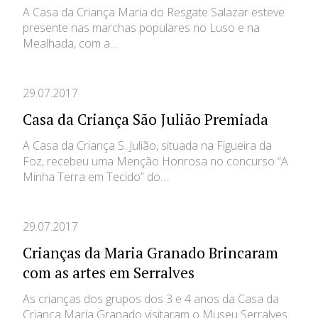
A Casa da Criança Maria do Resgate Salazar esteve
presente nas marchas populares no Luso e na
Mealhada, com a…
29.07.2017
Casa da Criança São Julião Premiada
A Casa da Criança S. Julião, situada na Figueira da
Foz, recebeu uma Menção Honrosa no concurso “A
Minha Terra em Tecido” do…
29.07.2017
Crianças da Maria Granado Brincaram
com as artes em Serralves
As crianças dos grupos dos 3 e 4 anos da Casa da
Criança Maria Granado visitaram o Museu Serralves.