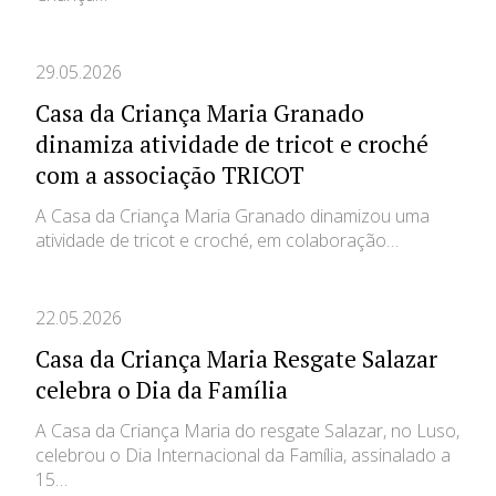
29.05.2026
Casa da Criança Maria Granado
dinamiza atividade de tricot e croché
com a associação TRICOT
A Casa da Criança Maria Granado dinamizou uma
atividade de tricot e croché, em colaboração…
22.05.2026
Casa da Criança Maria Resgate Salazar
celebra o Dia da Família
A Casa da Criança Maria do resgate Salazar, no Luso,
celebrou o Dia Internacional da Família, assinalado a
15…