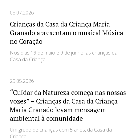
08.07.2026
Apresentação
Crianças da Casa da Criança Maria
As 7 Casas da Criança
Granado apresentam o musical Música
no Coração
Admissão
Nos dias 19 de maio e 9 de junho, as crianças da
Casa da Criança…
Contactos
Notícias
29.05.2026
“Cuidar da Natureza começa nas nossas
vozes” – Crianças da Casa da Criança
Maria Granado levam mensagem
ambiental à comunidade
Um grupo de crianças com 5 anos, da Casa da
Criança…